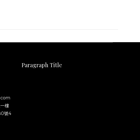
Paragraph Title
.com
號一樓
0號4