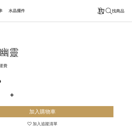
串
水晶擺件
找商品
幽靈
運費
0
加入購物車
加入追蹤清單