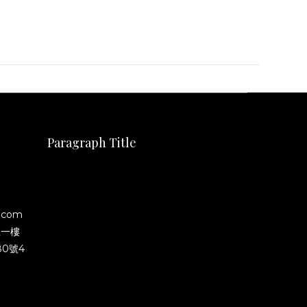
Paragraph Title
.com
號一樓
0號4