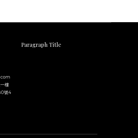
Paragraph Title
.com
號一樓
0號4