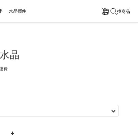
串
水晶擺件
找商品
水晶
運費