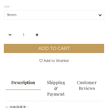
Size
ADD TO CART
Add to Wishlist
Description
Shipping
Customer
&
Reviews
Payment
✨ 功效與寓意：