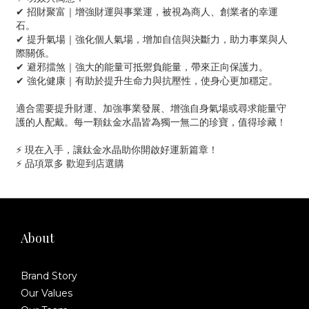
✔ 招財聚富｜增強財運與事業運，被視為商人、創業者的幸運
石。
✔ 提升氣場｜強化個人氣場，增加自信與決斷力，助力事業與人
際關係。
✔ 避邪擋煞｜強大的能量可抵禦負能量，帶來正向保護力。
✔ 強化健康｜有助於提升生命力與抗壓性，使身心更加穩定。
適合需要提升財運、加強事業發展、增強自身氣場或尋求能量守
護的人配戴。每一顆鈦金水晶皆為獨一無二的珍寶，值得珍藏！
⚡ 現在入手，讓鈦金水晶助你開啟好運新篇章！
⚡ 品項眾多 歡迎到店選購
About
Brand Story
Our Values